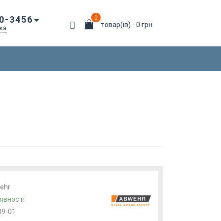
0-3456
0
товар(ів) - 0 грн.
ка
ehr
явності
39-01