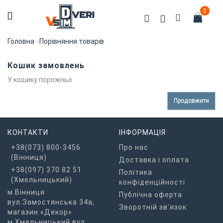
0
Головна
Порівняння товарів
Кошик замовлень
У кошику порожньо
Продовжити
КОНТАКТИ
ІНФОРМАЦІЯ
+38(073) 800-3456
Про нас
(Вінниця)
Доставка і оплата
+38(097) 370 82 51
Політика
(Хмельницький)
конфіденційності
м.Вінниця
Публічна оферта
вул.Замостянська 34а,
Зворотній зв’язок
магазин «Декор»
м.Хмельницький вул.