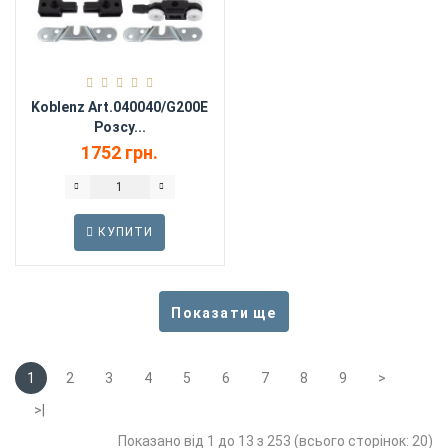
Koblenz Art.040040/G200E
Розсу...
1752 грн.
КУПИТИ
Показати ще
1
2
3
4
5
6
7
8
9
>
>|
Показано від 1 до 13 з 253 (всього сторінок: 20)