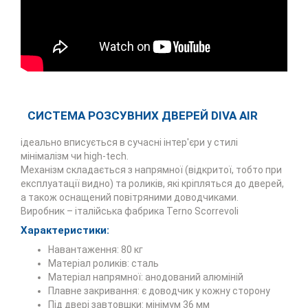
СИСТЕМА РОЗСУВНИХ ДВЕРЕЙ DIVA AIR
ідеально вписується в сучасні інтер'єри у стилі
мінімалізм чи high-tech.
Механізм складається з напрямної (відкритої, тобто при
експлуатації видно) та роликів, які кріпляться до дверей,
а також оснащений повітряними доводчиками.
Виробник – італійська фабрика Terno Scorrevoli
Характеристики:
Навантаження: 80 кг
Матеріал роликів: сталь
Матеріал напрямної: анодований алюміній
Плавне закривання: є доводчик у кожну сторону
Під двері завтовшки: мінімум 36 мм