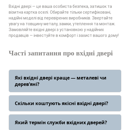
Вхідні двері — це ваша особиста безпека, затишок та
візитна картка оселі. Обирайте тільки сертифіковані,
надійні моделі від перевірених виробників. Звертайте
увагу на товщину металу, замки, утеплення та монтаж.
Замовляйте вхідні двері з установкою у надійних
продавців — інвестуйте в комфорт і захист вашого дому!
Часті запитання про вхідні двері
Які вхідні двері краще — металеві чи
дерев’яні?
Металеві двері — більш захищені та
довговічні, дерев’яні — гарні, але
Скільки коштують якісні вхідні двері?
потребують ретельного догляду та не
підходять для вулиці.
Ціни на вхідні двері стартують від 9 000 грн.
Найпопулярніші бренди: Страж, Булат,
Який термін служби вхідних дверей?
Абвер. Преміальні моделі можуть