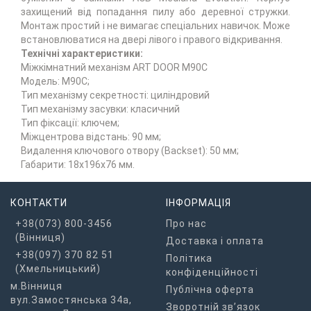
захищений від попадання пилу або деревної стружки.
Монтаж простий і не вимагає спеціальних навичок. Може
встановлюватися на двері лівого і правого відкривання.
Технічні характеристики:
Міжкімнатний механізм АRT DOOR M90C
Модель: M90C;
Тип механізму секретності: циліндровий
Тип механізму засувки: класичний
Тип фіксації: ключем;
Міжцентрова відстань: 90 мм;
Видалення ключового отвору (Backset): 50 мм;
Габарити: 18х196х76 мм.
КОНТАКТИ
ІНФОРМАЦІЯ
+38(073) 800-3456
Про нас
(Вінниця)
Доставка і оплата
+38(097) 370 82 51
Політика
(Хмельницький)
конфіденційності
м.Вінниця
Публічна оферта
вул.Замостянська 34а,
Зворотній зв’язок