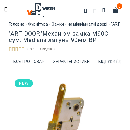
0
Головна
Фурнітура
Замки
на міжкімнатні двері
"АRT DOO
"АRT DOOR"Механізм замка M90C
сум. Mediana латунь 90мм ВР
0 з 5
Відгуків: 0
ВСЕ ПРО ТОВАР
ХАРАКТЕРИСТИКИ
ВІДГУКИ (0)
NEW