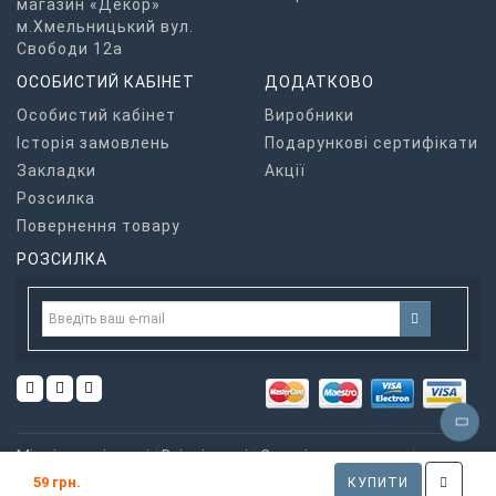
магазин «Декор»
м.Хмельницький вул.
Свободи 12а
ОСОБИСТИЙ КАБІНЕТ
ДОДАТКОВО
Особистий кабінет
Виробники
Історія замовлень
Подарункові сертифікати
Закладки
Акції
Розсилка
Повернення товару
РОЗСИЛКА
Міжкімнатні двері
Вхідні двері
Скляні перегородки
Фурнітура
Напольні покриття
59 грн.
КУПИТИ